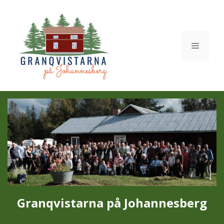
Hoppa
till
innehåll
Meny
Granqvistarna på Johannesberg